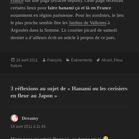
France
sur une page (effacée depuis). Cette page recensait
certains lieux pour
faire hanami çà et là en France
notamment en région parisienne. Pour les nordistes, le lieu
le plus proche semble être les
Jardins de Valloires
à
Argoules dans la Somme. Le courrier picard de samedi
dernier a d’ailleurs écrit un article à propos de ce parc.
Publié
Auteur
Catégories
Mots-
16 avril 2011
François
Événements
Alcool
,
Fleur
,
le
clés
Nature
3 réflexions au sujet de « Hanami ou les cerisiers
en fleur au Japon »
Dreamy
dit :
16 avril 2011 à 11:45
Merci pour cet article François, ça donne envie