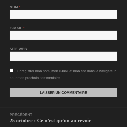
NOM
*
E-MAIL
*
SITE WEB
Enregistrer mon nom, mon e-mail et mon site dans le navigateur
pour mon prochain commentaire.
Navigation
PRÉCÉDENT
de
25 octobre : Ce n’est qu’un au revoir
Article
l’article