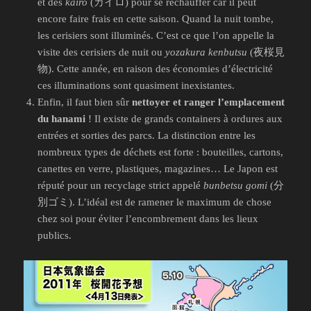
et des
kairo
(カイロ) pour se réchauffer car il peut
encore faire frais en cette saison. Quand la nuit tombe,
les cerisiers sont illuminés. C’est ce que l’on appelle la
visite des cerisiers de nuit ou
yozakura kenbutsu
(夜桜見
物). Cette année, en raison des économies d’électricité
ces illuminations sont quasiment inexistantes.
Enfin, il faut bien sûr
nettoyer et ranger l’emplacement
du hanami
! Il existe de grands containers à ordures aux
entrées et sorties des parcs. La distinction entre les
nombreux types de déchets est forte : bouteilles, cartons,
canettes en verre, plastiques, magazines… Le Japon est
réputé pour un recyclage strict appelé
bunbetsu gomi
(分
別ゴミ). L’idéal est de ramener le maximum de chose
chez soi pour éviter l’encombrement dans les lieux
publics.