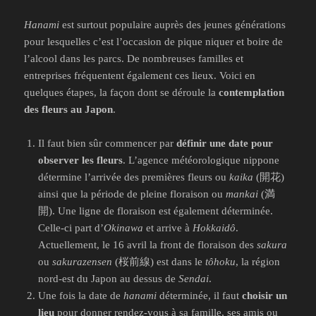
Hanami
est surtout populaire auprès des jeunes générations
pour lesquelles c’est l’occasion de pique niquer et boire de
l’alcool dans les parcs. De nombreuses familles et
entreprises fréquentent également ces lieux. Voici en
quelques étapes, la façon dont se déroule la
contemplation
des fleurs au Japon
.
Il faut bien sûr commencer par
définir une date pour
observer les fleurs
. L’agence météorologique nippone
détermine l’arrivée des premières fleurs ou
kaika
(開花)
ainsi que la période de pleine floraison ou
mankai
(満
開). Une ligne de floraison est également déterminée.
Celle-ci part d’
Okinawa
et arrive à
Hokkaidô
.
Actuellement, le 16 avril la front de floraison des
sakura
ou
sakurazensen
(桜前線) est dans le
tôhoku
, la région
nord-est du Japon au dessus de
Sendai
.
Une fois la date de
hanami
déterminée, il faut
choisir un
lieu
pour donner rendez-vous à sa famille, ses amis ou