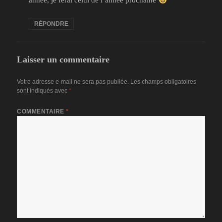
année, je ferai celui de l’année prochaine
RÉPONDRE
Laisser un commentaire
Votre adresse e-mail ne sera pas publiée.
Les champs obligatoires
sont indiqués avec
*
COMMENTAIRE
*