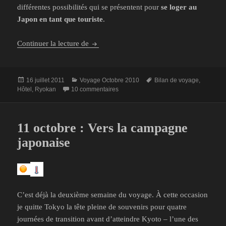
différentes possibilités qui se présentent pour
se loger au
Japon en tant que touriste
.
Bilan du voyage au Japon – Logements
Continuer la lecture de
Publié
Catégories
Mots-
16 juillet 2011
Voyage Octobre 2010
Bilan de voyage
,
le
sur Bilan du voyage au Japon – Logem
clés
Hôtel
,
Ryokan
10 commentaires
11 octobre : Vers la campagne
japonaise
C’est déjà la deuxième semaine du voyage. À cette occasion
je quitte Tokyo la tête pleine de souvenirs pour quatre
journées de transition avant d’atteindre Kyoto – l’une des