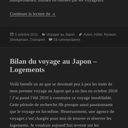
Quels bagages faut-il prévoir pour un voy
Continuer la lecture de
Publié
Catégories
Mots-
5 octobre 2011
Voyager au Japon
Avion
,
Hôtel
,
Ryokan
,
le
sur Quels bagages faut-il prév
clés
Shinkansen
,
Transport
18 commentaires
Bilan du voyage au Japon –
Logements
Voilà bientôt un an que se dessinait peu à peu les traits de
mon premier voyage au Japon qui a eu lieu en octobre 2010
! J’ai passé l’été 2010 à construire ce voyage inoubliable.
Cette période de recherche fût presque aussi passionnante
que le voyage en lui-même. Heureusement, une agence de
voyages s’est chargée pour moi de trouver et réserver les
logements. Je voudrais aujourd’hui revenir sur les