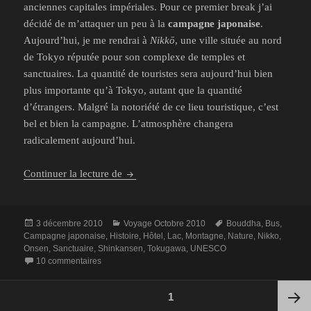
anciennes capitales impériales. Pour ce premier break j’ai
décidé de m’attaquer un peu à la
campagne japonaise
.
Aujourd’hui, je me rendrai à
Nikkō
, une ville située au nord
de Tokyo réputée pour son complexe de temples et
sanctuaires. La quantité de touristes sera aujourd’hui bien
plus importante qu’à Tokyo, autant que la quantité
d’étrangers. Malgré la notoriété de ce lieu touristique, c’est
bel et bien la campagne. L’atmosphère changera
radicalement aujourd’hui.
11 octobre : Vers la campagne japonaise
Continuer la lecture de
Publié
Catégories
Mots-
3 décembre 2010
Voyage Octobre 2010
Bouddha
,
Bus
,
le
clés
Campagne japonaise
,
Histoire
,
Hôtel
,
Lac
,
Montagne
,
Nature
,
Nikko
,
Onsen
,
Sanctuaire
,
Shinkansen
,
Tokugawa
,
UNESCO
sur 11 octobre : Vers la campagne japonaise
10 commentaires
Pagination
PAGE
1
des