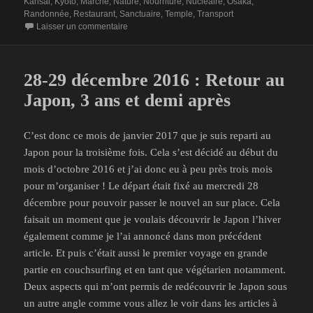
le
clés
Kansai
,
Kyoto
,
Marche
,
Nature
,
Nourriture
,
Nucléaire
,
Osaka
,
Randonnée
,
Restaurant
,
Sanctuaire
,
Temple
,
Transport
sur 30 décembre 2016 : Randonnée à Kurama au
Laisser un commentaire
28-29 décembre 2016 : Retour au
Japon, 3 ans et demi après
C’est donc ce mois de janvier 2017 que je suis reparti au
Japon pour la troisième fois. Cela s’est décidé au début du
mois d’octobre 2016 et j’ai donc eu à peu près trois mois
pour m’organiser ! Le départ était fixé au mercredi 28
décembre pour pouvoir passer le nouvel an sur place. Cela
faisait un moment que je voulais découvrir le Japon l’hiver
également comme je l’ai annoncé dans mon précédent
article. Et puis c’était aussi le premier voyage en grande
partie en couchsurfing et en tant que végétarien notamment.
Deux aspects qui m’ont permis de redécouvrir le Japon sous
un autre angle comme vous allez le voir dans les articles à