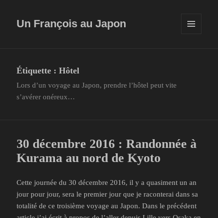
Un François au Japon
MENU
ET
WIDGETS
Étiquette :
Hôtel
Lors d’un voyage au Japon, prendre l’hôtel peut vite
s’avérer onéreux…
30 décembre 2016 : Randonnée à
Kurama au nord de Kyoto
Cette journée du 30 décembre 2016, il y a quasiment un an
jour pour jour, sera le premier jour que je raconterai dans sa
totalité de ce troisième voyage au Japon. Dans le précédent
article j’ai écrit à propos de
l’aller depuis Lille vers Osaka
en