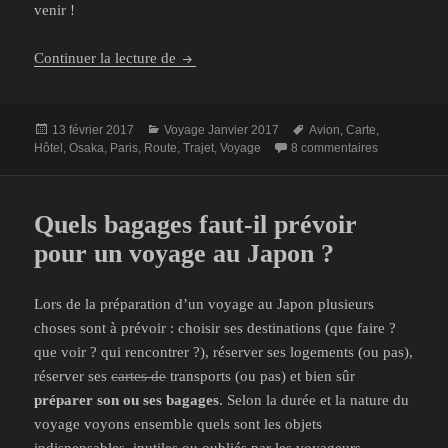
venir !
28-29 décembre 2016 : Retour au Japon, 3
Continuer la lecture de
Publié
Catégories
Mots-
13 février 2017
Voyage Janvier 2017
Avion
,
Carte
,
le
clés
sur 28-29 dé
Hôtel
,
Osaka
,
Paris
,
Route
,
Trajet
,
Voyage
8 commentaires
Quels bagages faut-il prévoir
pour un voyage au Japon ?
Lors de la préparation d’un voyage au Japon plusieurs
choses sont à prévoir : choisir ses destinations (que faire ?
que voir ? qui rencontrer ?), réserver ses logements (ou pas),
réserver ses
cartes de
transports (ou pas) et bien sûr
préparer son ou ses bagages
. Selon la durée et la nature du
voyage voyons ensemble quels sont les objets
indispensables, inutiles ou oubliés par les voyageurs.