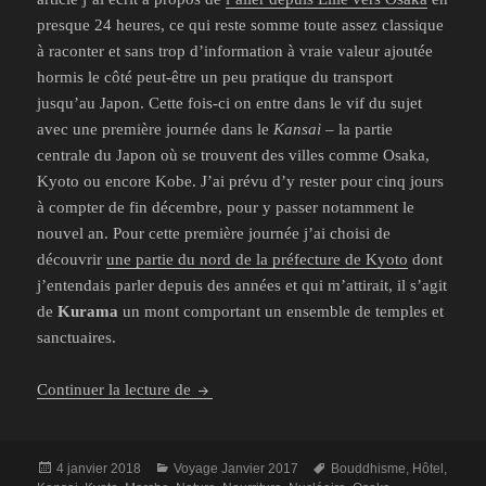
presque 24 heures, ce qui reste somme toute assez classique
à raconter et sans trop d’information à vraie valeur ajoutée
hormis le côté peut-être un peu pratique du transport
jusqu’au Japon. Cette fois-ci on entre dans le vif du sujet
avec une première journée dans le
Kansai
– la partie
centrale du Japon où se trouvent des villes comme Osaka,
Kyoto ou encore Kobe. J’ai prévu d’y rester pour cinq jours
à compter de fin décembre, pour y passer notamment le
nouvel an. Pour cette première journée j’ai choisi de
découvrir
une partie du nord de la préfecture de Kyoto
dont
j’entendais parler depuis des années et qui m’attirait, il s’agit
de
Kurama
un mont comportant un ensemble de temples et
sanctuaires.
30 décembre 2016 : Randonnée à Kurama 
Continuer la lecture de
Publié
Catégories
Mots-
4 janvier 2018
Voyage Janvier 2017
Bouddhisme
,
Hôtel
,