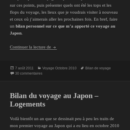
sur ces points, puis présenter quels ont été les tops et les
flops du voyage, les lieux que je voudrais visiter à nouveau
et ceux où j’aimerais aller les prochaines fois. En bref, faire
un
bilan personnel sur ce que m’a apporté ce voyage au
Japon
.
Bilan général du voyage au Japon
Continuer la lecture de
Publié
Catégories
Mots-
7 août 2011
Voyage Octobre 2010
Bilan de voyage
le
sur Bilan général du voyage au Japon
clés
30 commentaires
Bilan du voyage au Japon –
Logements
Voilà bientôt un an que se dessinait peu à peu les traits de
mon premier voyage au Japon qui a eu lieu en octobre 2010