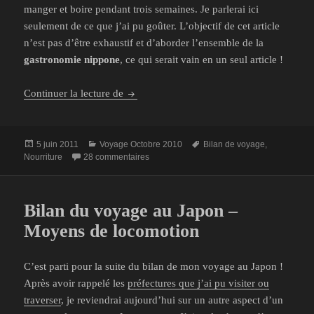
manger et boire pendant trois semaines. Je parlerai ici
seulement de ce que j’ai pu goûter. L’objectif de cet article
n’est pas d’être exhaustif et d’aborder l’ensemble de la
gastronomie nippone
, ce qui serait vain en un seul article !
Bilan du voyage au Japon – Nourriture et 
Continuer la lecture de
Publié
Catégories
Mots-
5 juin 2011
Voyage Octobre 2010
Bilan de voyage
,
le
sur Bilan du voyage au Japon – Nourriture 
clés
Nourriture
28 commentaires
Bilan du voyage au Japon –
Moyens de locomotion
C’est parti pour la suite du bilan de mon voyage au Japon !
Après avoir rappelé les
préfectures que j’ai pu visiter ou
traverser
, je reviendrai aujourd’hui sur un autre aspect d’un