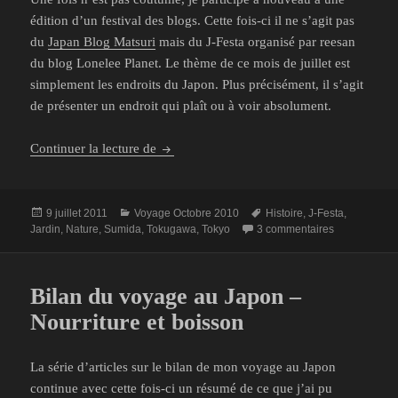
édition d’un festival des blogs. Cette fois-ci il ne s’agit pas
du
Japan Blog Matsuri
mais du J-Festa organisé par reesan
du blog Lonelee Planet. Le thème de ce mois de juillet est
simplement les endroits du Japon. Plus précisément, il s’agit
de présenter un endroit qui plaît ou à voir absolument.
J-Festa – Les jardins du Hamarikyû
Continuer la lecture de
Publié
Catégories
Mots-
9 juillet 2011
Voyage Octobre 2010
Histoire
,
J-Festa
,
le
clés
sur J-Festa –
Jardin
,
Nature
,
Sumida
,
Tokugawa
,
Tokyo
3 commentaires
Bilan du voyage au Japon –
Nourriture et boisson
La série d’articles sur le bilan de mon voyage au Japon
continue avec cette fois-ci un résumé de ce que j’ai pu