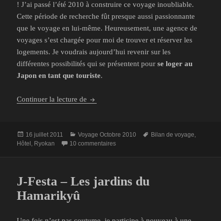
! J’ai passé l’été 2010 à construire ce voyage inoubliable.
Cette période de recherche fût presque aussi passionnante
que le voyage en lui-même. Heureusement, une agence de
voyages s’est chargée pour moi de trouver et réserver les
logements. Je voudrais aujourd’hui revenir sur les
différentes possibilités qui se présentent pour
se loger au
Japon en tant que touriste
.
Bilan du voyage au Japon – Logements
Continuer la lecture de
Publié
Catégories
Mots-
16 juillet 2011
Voyage Octobre 2010
Bilan de voyage
,
le
sur Bilan du voyage au Japon – Logem
clés
Hôtel
,
Ryokan
10 commentaires
J-Festa – Les jardins du
Hamarikyû
Une fois n’est pas coutume, je participe à nouveau à une