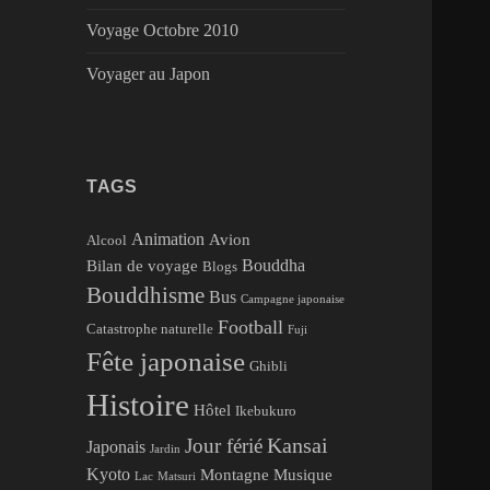
Voyage Octobre 2010
Voyager au Japon
TAGS
Animation
Avion
Alcool
Bouddha
Bilan de voyage
Blogs
Bouddhisme
Bus
Campagne japonaise
Football
Catastrophe naturelle
Fuji
Fête japonaise
Ghibli
Histoire
Hôtel
Ikebukuro
Kansai
Jour férié
Japonais
Jardin
Kyoto
Montagne
Musique
Lac
Matsuri