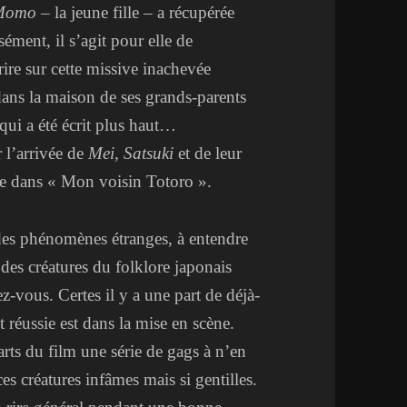
Momo
– la jeune fille – a récupérée
ément, il s’agit pour elle de
ire sur cette missive inachevée
dans la maison de ses grands-parents
qui a été écrit plus haut…
r l’arrivée de
Mei
,
Satsuki
et de leur
ne dans « Mon voisin Totoro ».
des phénomènes étranges, à entendre
 des créatures du folklore japonais
vous. Certes il y a une part de déjà-
t réussie est dans la mise en scène.
rts du film une série de gags à n’en
ces créatures infâmes mais si gentilles.