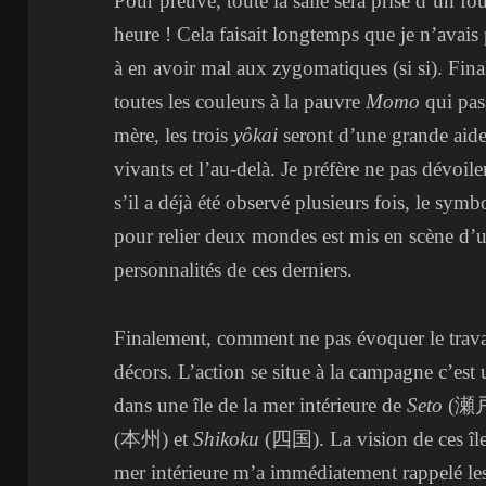
Pour preuve, toute la salle sera prise d’un f
heure ! Cela faisait longtemps que je n’avai
à en avoir mal aux zygomatiques (si si). Fina
toutes les couleurs à la pauvre
Momo
qui pas
mère, les trois
yôkai
seront d’une grande aide 
vivants et l’au-delà. Je préfère ne pas dévoi
s’il a déjà été observé plusieurs fois, le symb
pour relier deux mondes est mis en scène d’un
personnalités de ces derniers.
Finalement, comment ne pas évoquer le travail
décors. L’action se situe à la campagne c’est 
dans une île de la mer intérieure de
Seto
(瀬戸内
(本州) et
Shikoku
(四国). La vision de ces île
mer intérieure m’a immédiatement rappelé l