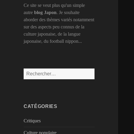
Ce site se veut plus qu'un simple
autre
blog Japon
. Je souhaite
aborder des thèmes variés notamment
sur des aspects peu connus de la
culture japonaise, de la langue
japonaise, du football nippon...
Rechercher :
CATÉGORIES
Critiques
Culture populaire