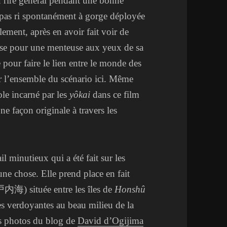
ou rire général pendant une bonne
s pas ri spontanément à gorge déployée
lement, après en avoir fait voir de
se pour une menteuse aux yeux de sa
pour faire le lien entre le monde des
ler l’ensemble du scénario ici. Même
ole incarné par les
yôkai
dans ce film
e façon originale à travers les
 minutieux qui a été fait sur les
une chose. Elle prend place en fait
海) située entre les îles de
Honshû
s verdoyantes au beau milieu de la
es photos du blog de
David d’Ogijima